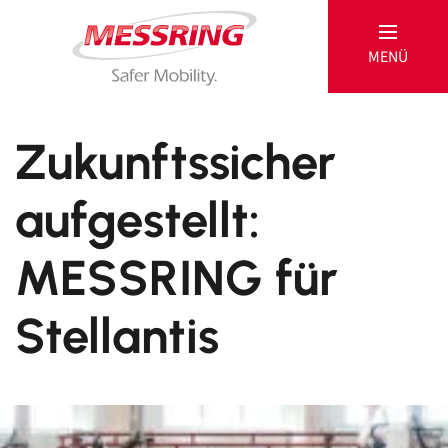
MENÜ
MESSRING
Zukunftssicher
aufgestellt:
Passive
MESSRING für
Produkte
Referenzen
Stellantis
Aktive
Produkte
Service