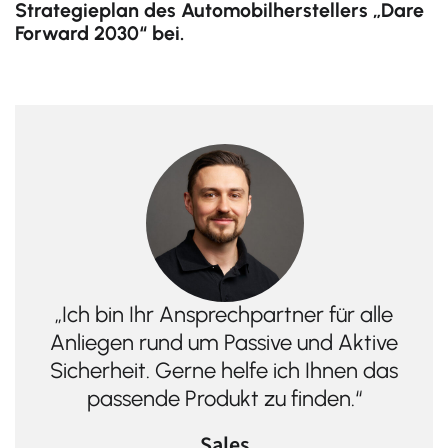
Sales
Strategieplan des Automobilherstellers „Dare
Forward 2030“ bei.
MESSRING GmbH
„Ich bin Ihr Ansprechpartner für alle Anliegen rund um Passive
und Aktive Sicherheit. Gerne helfe ich Ihnen das passende
Produkt zu finden.“
+49 8153 407 96 333
sales@messring.de
Kontakt
„Ich bin Ihr Ansprechpartner für alle
Anliegen rund um Passive und Aktive
Sicherheit. Gerne helfe ich Ihnen das
passende Produkt zu finden.“
Sales
Deutsch