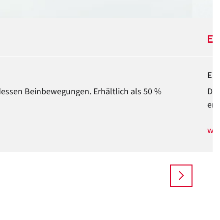
Eu
Ein
dessen Beinbewegungen. Erhältlich als 50 %
Die
erw
wei