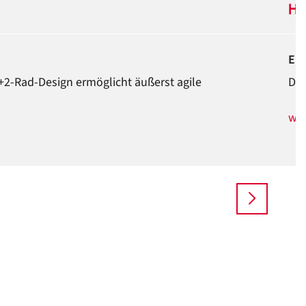
Hu
Ein
2+2-Rad-Design ermöglicht äußerst agile
Der
wei