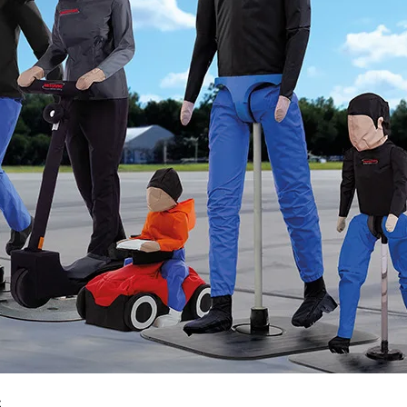
les
SRING GmbH
bin Ihr Ansprechpartner für alle Anliegen rund um Passive und Aktiv
 helfe ich Ihnen das passende Produkt zu finden.“
+49 8153 407 96 333
sales@messring.de
t