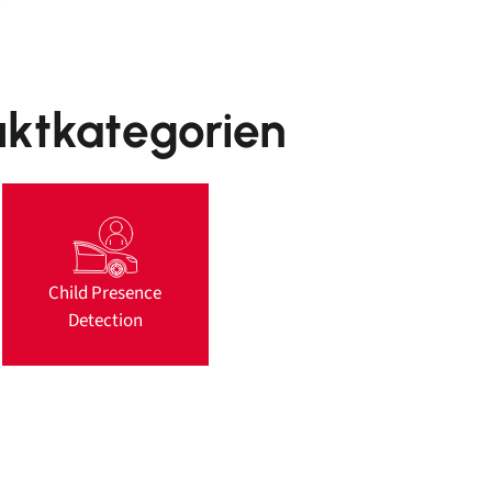
uktkategorien
Child Presence
Detection