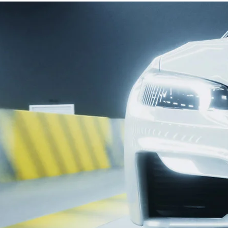
Kontakt
Sa
MES
„Ich 
Gerne