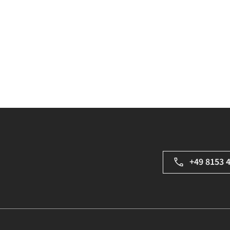
+49 8153 
ING – Alle Rechte vorbehalten