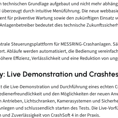
uen technischen Grundlage aufgebaut und nicht mehr abhäng
berzeugt durch intuitive Menüführung. Die neue webbasier
ment für präventive Wartung sowie den zukünftigen Einsatz 
Anlagenbetreiber bedeutet dies technische Zukunftssicherhe
entrale Steuerungsplattform für MESSRING-Crashanlagen. S
ert. Abläufe werden automatisiert, die Bedienung vereinfac
höhere Effizienz, Verlässlichkeit und eine Reduktion von u
: Live Demonstration und Crashtes
t die Live-Demonstration und Durchführung eines echten Cr
 Bedienerfreundlichkeit und den Möglichkeiten der neuen
n Antrieben, Lichtschranken, Kamerasystemen und Sicherhei
nlegen und schlussendlich starten des Tests. Die Live-Vorf
on und Zuverlässigkeit von CrashSoft 4 in der Praxis.