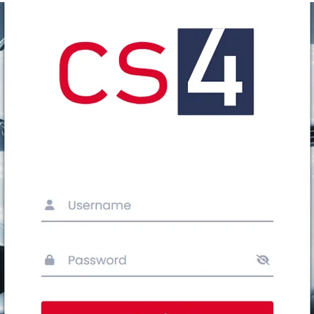
les
SRING GmbH
bin Ihr Ansprechpartner für alle Anliegen rund um Passive und Aktiv
 helfe ich Ihnen das passende Produkt zu finden.“
+49 8153 407 96 333
sales@messring.de