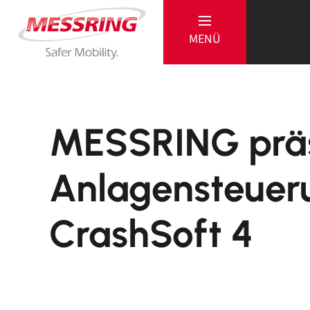
MENÜ
MESSRING präs
MESSRING
Anlagensteuer
CrashSoft 4
Passive
Produkte
Referenzen